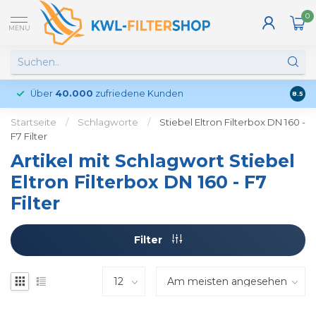
0
MENU
Über
40.000
zufriedene Kunden
Kund
8.5
Startseite
/
Schlagworte
/
Stiebel Eltron Filterbox DN 160 -
F7 Filter
Artikel mit Schlagwort Stiebel
Eltron Filterbox DN 160 - F7
Filter
Filter