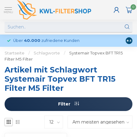
0
MENU
Über
40.000
zufriedene Kunden
Kund
8.5
Startseite
/
Schlagworte
/
Systemair Topvex BFT TR15
Filter M5 Filter
Artikel mit Schlagwort
Systemair Topvex BFT TR15
Filter M5 Filter
Filter