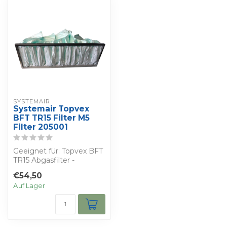
SYSTEMAIR
Systemair Topvex
BFT TR15 Filter M5
Filter 205001
Geeignet für: Topvex BFT
TR15 Abgasfilter -
Bestimmen Sie Ihren
€54,50
eigenen Rabatt ...
Auf Lager