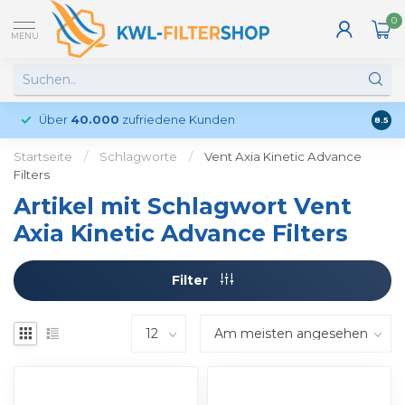
0
MENU
Über
40.000
zufriedene Kunden
Kund
8.5
Startseite
/
Schlagworte
/
Vent Axia Kinetic Advance
Filters
Artikel mit Schlagwort Vent
Axia Kinetic Advance Filters
Filter