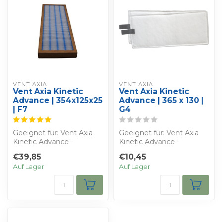
VENT AXIA
VENT AXIA
Vent Axia Kinetic
Vent Axia Kinetic
Advance | 354x125x25
Advance | 365 x 130 |
| F7
G4
Geeignet für: Vent Axia
Geeignet für: Vent Axia
Kinetic Advance -
Kinetic Advance -
Bestimmen Sie Ihren
Bestimmen Sie Ihren
€39,85
€10,45
eigenen Rabatt - S...
eigenen Rabatt - S...
Auf Lager
Auf Lager