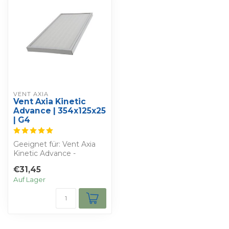
VENT AXIA
Vent Axia Kinetic
Advance | 354x125x25
| G4
Geeignet für: Vent Axia
Kinetic Advance -
Bestimmen Sie Ihren
€31,45
eigenen Rabatt - S...
Auf Lager