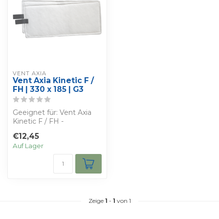
VENT AXIA
Vent Axia Kinetic F /
FH | 330 x 185 | G3
Geeignet für: Vent Axia
Kinetic F / FH -
Bestimmen Sie Ihren
€12,45
eigenen Rabatt - Si...
Auf Lager
Zeige
1
-
1
von 1