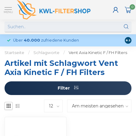
0
MENU
Über
40.000
zufriedene Kunden
Kund
8.5
Startseite
/
Schlagworte
/
Vent Axia Kinetic F / FH Filters
Artikel mit Schlagwort Vent
Axia Kinetic F / FH Filters
Filter