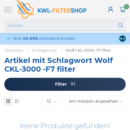
0
MENU
Über
40.000
zufriedene Kunden
Kund
8.5
Startseite
/
Schlagworte
/
Wolf CKL-3000 -F7 filter
Artikel mit Schlagwort Wolf
CKL-3000 -F7 filter
Filter
Keine Produkte gefunden!