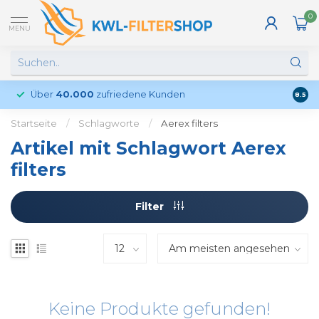
0
MENU
Über
40.000
zufriedene Kunden
Kund
8.5
Startseite
/
Schlagworte
/
Aerex filters
Artikel mit Schlagwort Aerex
filters
Filter
Keine Produkte gefunden!