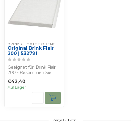
BRINK CLIMATE SYSTEMS
Original Brink Flair
200 | 532791
Geeignet für: Brink Flair
200 - Bestimmen Sie
Ihren eigenen Rabatt -
€42,40
Sie erhalt...
Auf Lager
Zeige
1
-
1
von 1