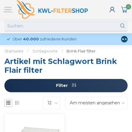
0
MENU
Über
40.000
zufriedene Kunden
Kund
8.5
Startseite
/
Schlagworte
/
Brink Flair filter
Artikel mit Schlagwort Brink
Flair filter
Filter