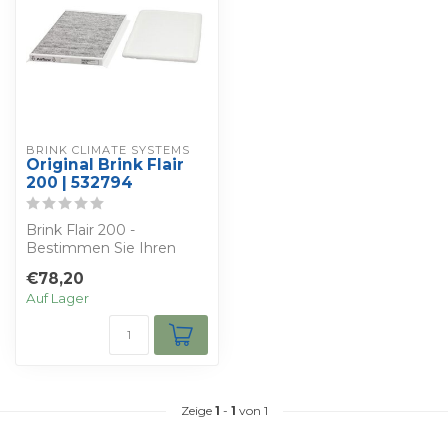
BRINK CLIMATE SYSTEMS
Original Brink Flair
200 | 532794
Brink Flair 200 -
Bestimmen Sie Ihren
eigenen Rabatt - Sie
€78,20
erhalten 2 Stück orig...
Auf Lager
Zeige
1
-
1
von 1