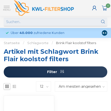
0
MENU
Über
40.000
zufriedene Kunden
Kund
8.5
Startseite
/
Schlagworte
/
Brink Flair koolstof filters
Artikel mit Schlagwort Brink
Flair koolstof filters
Filter