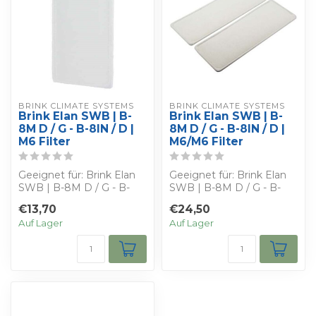
BRINK CLIMATE SYSTEMS
BRINK CLIMATE SYSTEMS
Brink Elan SWB | B-
Brink Elan SWB | B-
8M D / G - B-8IN / D |
8M D / G - B-8IN / D |
M6 Filter
M6/M6 Filter
Geeignet für: Brink Elan
Geeignet für: Brink Elan
SWB | B-8M D / G - B-
SWB | B-8M D / G - B-
8IN / D - Bestimmen Sie
8IN / D - Bestimmen Sie
€13,70
€24,50
Ihren eige...
Ihren eige...
Auf Lager
Auf Lager