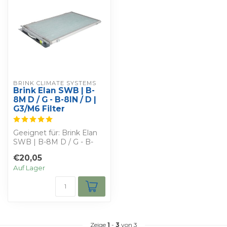
BRINK CLIMATE SYSTEMS
Brink Elan SWB | B-
8M D / G - B-8IN / D |
G3/M6 Filter
Geeignet für: Brink Elan
SWB | B-8M D / G - B-
8IN / D - Bestimmen Sie
€20,05
Ihren eige...
Auf Lager
Zeige
1
-
3
von 3