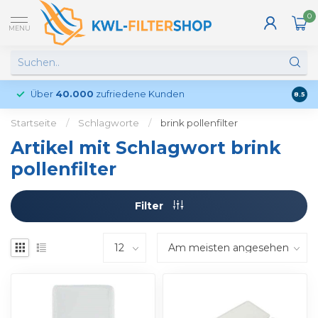
0
MENU
Über
40.000
zufriedene Kunden
Kund
8.5
Startseite
/
Schlagworte
/
brink pollenfilter
Artikel mit Schlagwort brink
pollenfilter
Filter