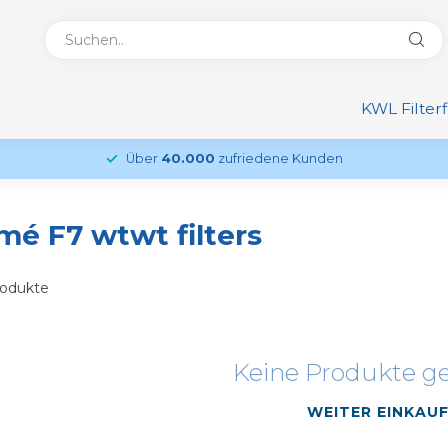
KWL Filter
Über
40.000
zufriedene Kunden
mé F7 wtwt filters
odukte
Keine Produkte g
WEITER EINKAU