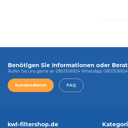
Benötigen Sie Informationen oder Bera
Rufen Sie uns gerne an 0851306924 WhatsApp 0851306924
Kundendienst
FAQ
kwl-filtershop.de
Kategor