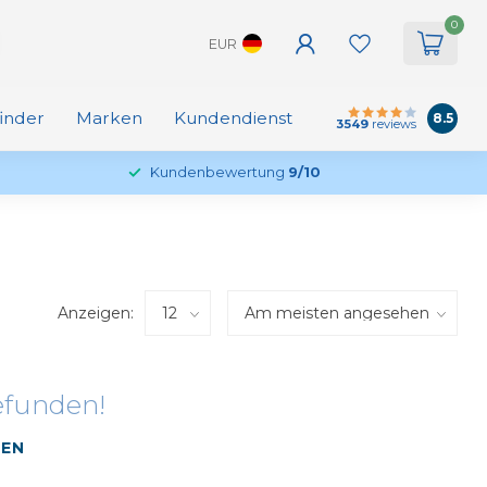
0
EUR
finder
Marken
Kundendienst
8.5
3549
reviews
Kundenbewertung
9/10
Anzeigen:
efunden!
FEN