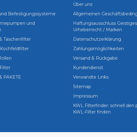
Über uns
 und Befestigungssysteme
Allgemeinen Geschäftsbedi
Wärmepumpen und
Haftungsausschluss Geistige
n
Urheberrecht / Marken
 & Taschenfilter
Datenschutzerklärung
Kochfeldfilter
Zahlungsmöglichkeiten
Rollen
Versand & Rückgabe
Filter
Kundendienst
& PAKETE
Verwandte Links
Sitemap
Impressum
KWL Filterfinder: schnell den
KWL-Filter finden