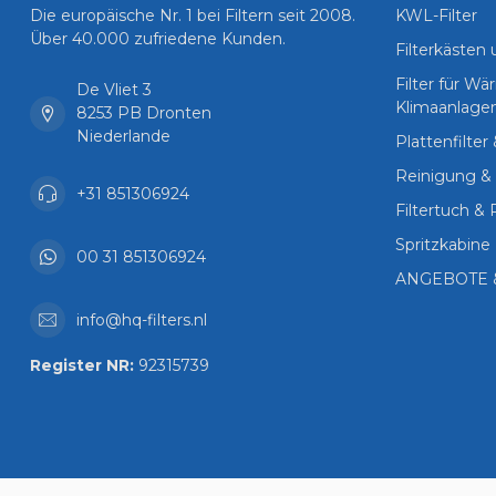
Die europäische Nr. 1 bei Filtern seit 2008.
KWL-Filter
Über 40.000 zufriedene Kunden.
Filterkästen
Filter für 
De Vliet 3
Klimaanlage
8253 PB Dronten
Niederlande
Plattenfilter
Reinigung & 
+31 851306924
Filtertuch & 
Spritzkabine 
00 31 851306924
ANGEBOTE 
info@hq-filters.nl
Register NR:
92315739