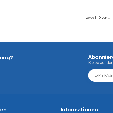
Zeige
1
-
0
von 0
Abonnier
tung?
Bleibe auf d
ien
Informationen