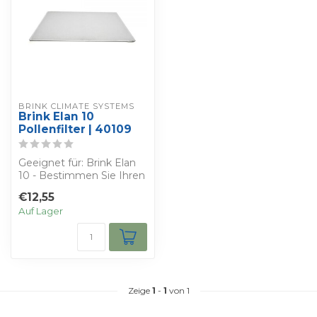
BRINK CLIMATE SYSTEMS
Brink Elan 10
Pollenfilter | 40109
Geeignet für: Brink Elan
10 - Bestimmen Sie Ihren
eigenen Rabatt - Sie
€12,55
erhalten ...
Auf Lager
Zeige
1
-
1
von 1