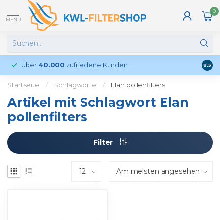
0
MENU
Über
40.000
zufriedene Kunden
Kund
8.5
Startseite
/
Schlagworte
/
Elan pollenfilters
Artikel mit Schlagwort Elan
pollenfilters
Filter