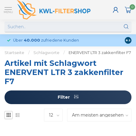
0
MENU
Über
40.000
zufriedene Kunden
Kund
8.5
Startseite
/
Schlagworte
/
ENERVENT LTR 3 zakkenfilter F7
Artikel mit Schlagwort
ENERVENT LTR 3 zakkenfilter
F7
Filter