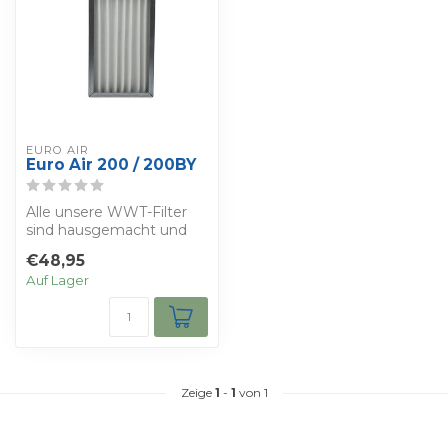
EURO AIR
Euro Air 200 / 200BY
Alle unsere WWT-Filter
sind hausgemacht und
werden nach der Norm
€48,95
ISO 16890 herge...
Auf Lager
Zeige
1
-
1
von 1