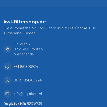
kwl-filtershop.de
Die europäische Nr. 1 bei Filtern seit 2008. Über 40.000
zufriedene Kunden.
De Vliet 3
8253 PB Dronten
Niederlande
+31 851306924
00 31 851306924
info@hq-filters.nl
Register NR:
92315739