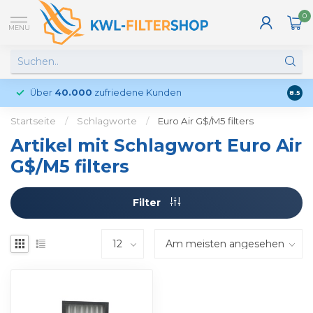
0
MENU
Über
40.000
zufriedene Kunden
Kund
8.5
Startseite
/
Schlagworte
/
Euro Air G$/M5 filters
Artikel mit Schlagwort Euro Air
G$/M5 filters
Filter