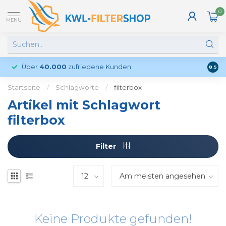
0
MENU
Über
40.000
zufriedene Kunden
Kund
8.5
Startseite
/
Schlagworte
/
filterbox
Artikel mit Schlagwort
filterbox
Filter
Keine Produkte gefunden!