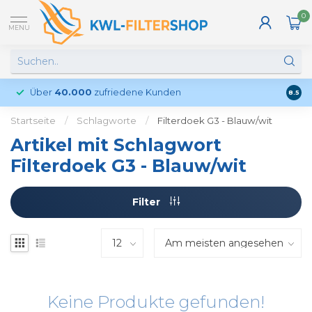
0
MENU
Über
40.000
zufriedene Kunden
Kund
8.5
Startseite
/
Schlagworte
/
Filterdoek G3 - Blauw/wit
Artikel mit Schlagwort
Filterdoek G3 - Blauw/wit
Filter
Keine Produkte gefunden!