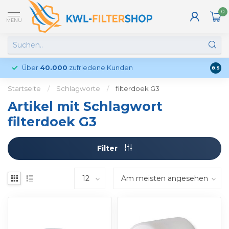
0
MENU
Über
40.000
zufriedene Kunden
Kund
8.5
Startseite
/
Schlagworte
/
filterdoek G3
Artikel mit Schlagwort
filterdoek G3
Filter