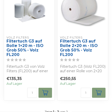
VOLZ FILTERS
VOLZ FILTERS
Filtertuch G3 auf
Filtertuch G3 auf
Rolle 1×20 m - ISO
Rolle 2×20 m - ISO
Grob 50% - Volz
Grob 50% - Volz
FL200
FL200
Filtertuch G3 von Volz
Filtertuch G3 (Volz FL200)
Filters (FL200) auf einer
auf einer Rolle von 2×20
Rolle von 1×20 m (20 m²).
m (40 m²). ISO Grob 50%.
€135,35
€250,55
ISO G...
Gee...
Auf Lager
Auf Lager
Zeige
1
-
2
von 2