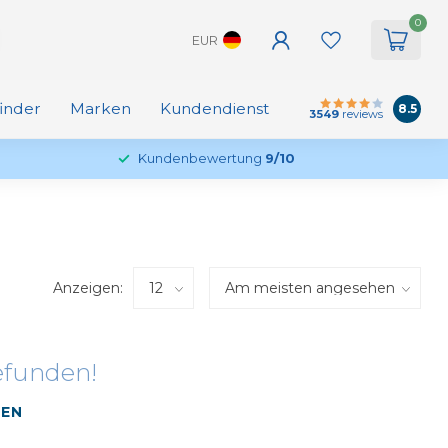
0
EUR
finder
Marken
Kundendienst
8.5
3549
reviews
Kundenbewertung
9/10
Anzeigen:
efunden!
FEN