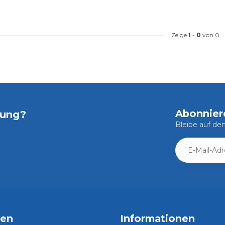
Zeige
1
-
0
von 0
Abonnier
tung?
Bleibe auf d
ien
Informationen