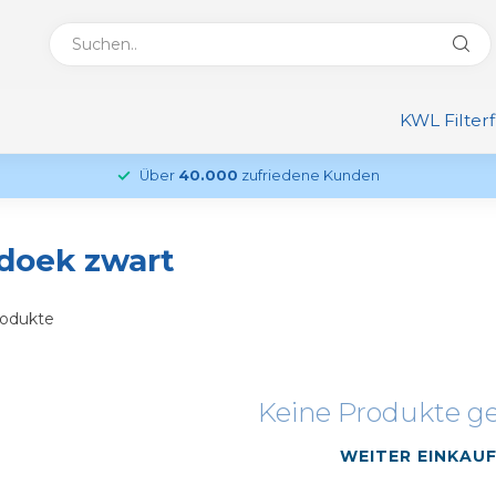
KWL Filter
Über
40.000
zufriedene Kunden
rdoek zwart
odukte
Keine Produkte g
WEITER EINKAU