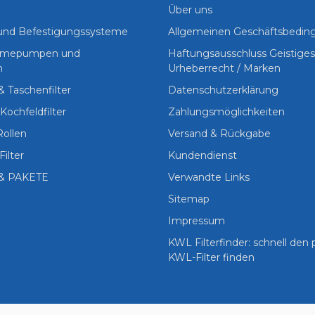
Über uns
 und Befestigungssysteme
Allgemeinen Geschäftsbedi
Wärmepumpen und
Haftungsausschluss Geistige
n
Urheberrecht / Marken
 & Taschenfilter
Datenschutzerklärung
Kochfeldfilter
Zahlungsmöglichkeiten
Rollen
Versand & Rückgabe
Filter
Kundendienst
& PAKETE
Verwandte Links
Sitemap
Impressum
KWL Filterfinder: schnell den
KWL-Filter finden