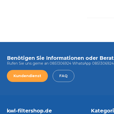
Benötigen Sie Informationen oder Bera
Rufen Sie uns gerne an 0851306924 WhatsApp 0851306924
Kundendienst
FAQ
kwl-filtershop.de
Kategor