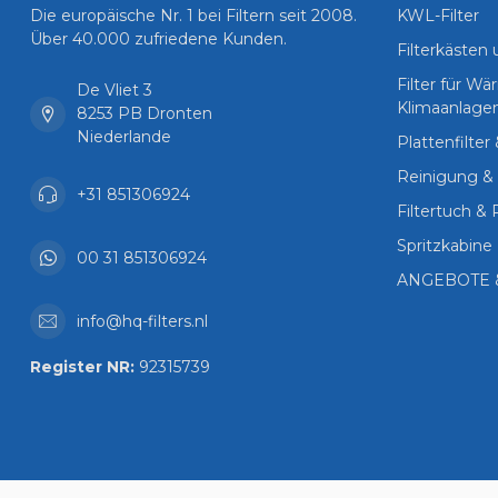
Die europäische Nr. 1 bei Filtern seit 2008.
KWL-Filter
Über 40.000 zufriedene Kunden.
Filterkästen
Filter für 
De Vliet 3
Klimaanlage
8253 PB Dronten
Niederlande
Plattenfilter
Reinigung & 
+31 851306924
Filtertuch & 
Spritzkabine 
00 31 851306924
ANGEBOTE 
info@hq-filters.nl
Register NR:
92315739