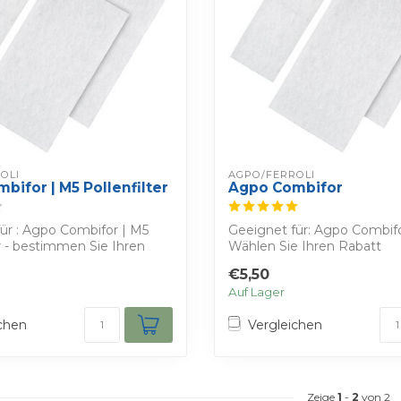
OLI
AGPO/FERROLI
bifor | M5 Pollenfilter
Agpo Combifor
ür : Agpo Combifor | M5
Geeignet für: Agpo Combifo
er - bestimmen Sie Ihren
Wählen Sie Ihren Rabatt
Sie erhalten : drei G3 WT...
€5,50
Auf Lager
chen
Vergleichen
Zeige
1
-
2
von 2