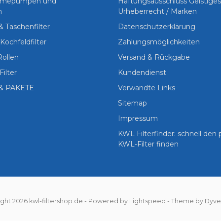
Wärmepumpen und
Haftungsausschluss Geistige
n
Urheberrecht / Marken
 & Taschenfilter
Datenschutzerklärung
Kochfeldfilter
Zahlungsmöglichkeiten
Rollen
Versand & Rückgabe
Filter
Kundendienst
& PAKETE
Verwandte Links
Sitemap
Impressum
KWL Filterfinder: schnell den
KWL-Filter finden
ght 2026 kwl-filtershop.de
- Powered by
Lightspeed
- Theme by
Dyve