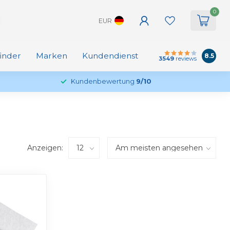
0
EUR
finder
Marken
Kundendienst
8.5
3549
reviews
Kundenbewertung
9/10
Anzeigen: