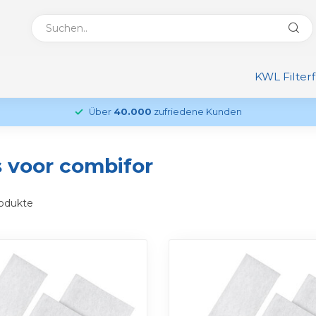
KWL Filter
Über
40.000
zufriedene Kunden
s voor combifor
odukte