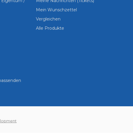
s Eigentum /
Meine Nachrichten (Tickets)
Mein Wunschzettel
Vergleichen
Alle Produkte
 passenden
lopment