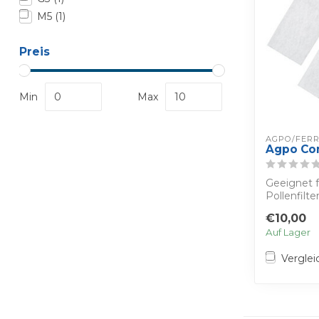
M5
(1)
Preis
Min
Max
AGPO/FERR
Agpo Com
Geeignet f
Pollenfilt
Rabatt
€10,00
Sie...
Auf Lager
Verglei