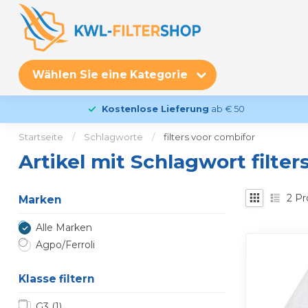
Wählen Sie eine Kategorie
Kostenlose Lieferung
ab € 50
Startseite
/
Schlagworte
/
filters voor combifor
Artikel mit Schlagwort filter
2
Pr
Marken
Alle Marken
Agpo/Ferroli
Klasse filtern
G3
(1)