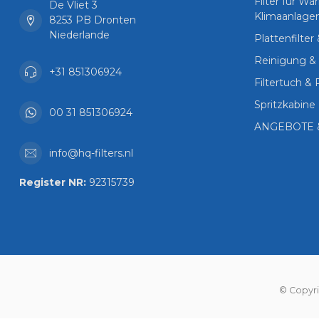
Filter für 
De Vliet 3
Klimaanlage
8253 PB Dronten
Niederlande
Plattenfilter
Reinigung & 
+31 851306924
Filtertuch & 
Spritzkabine 
00 31 851306924
ANGEBOTE 
info@hq-filters.nl
Register NR:
92315739
© Copyri