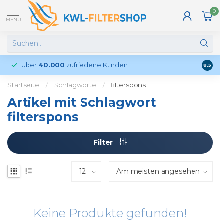
0
MENU
Über
40.000
zufriedene Kunden
Kund
8.5
Startseite
/
Schlagworte
/
filterspons
Artikel mit Schlagwort
filterspons
Filter
Keine Produkte gefunden!