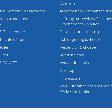
Über uns
 und Befestigungssysteme
Allgemeinen Geschäftsbedi
Wärmepumpen und
Haftungsausschluss Geistige
n
Urheberrecht / Marken
 & Taschenfilter
Datenschutzerklärung
Kochfeldfilter
Zahlungsmöglichkeiten
Rollen
Versand & Rückgabe
Filter
Kundendienst
& PAKETE
Verwandte Links
Sitemap
Impressum
KWL Filterfinder: schnell den
KWL-Filter finden