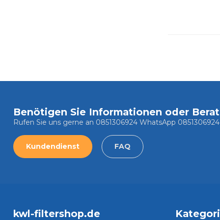
Benötigen Sie Informationen oder Bera
Rufen Sie uns gerne an 0851306924 WhatsApp 0851306924
Kundendienst
FAQ
kwl-filtershop.de
Kategor