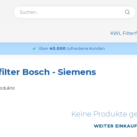
KWL Filter
Über
40.000
zufriedene Kunden
filter Bosch - Siemens
odukte
Keine Produkte g
WEITER EINKAU