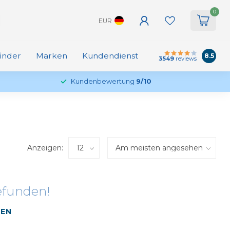
0
EUR
finder
Marken
Kundendienst
8.5
3549
reviews
Kundenbewertung
9/10
Anzeigen:
efunden!
FEN