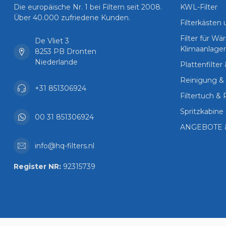
Die europäische Nr. 1 bei Filtern seit 2008.
KWL-Filter
Über 40.000 zufriedene Kunden.
Filterkästen
Filter für 
De Vliet 3
Klimaanlage
8253 PB Dronten
Niederlande
Plattenfilter
Reinigung & 
+31 851306924
Filtertuch & 
Spritzkabine 
00 31 851306924
ANGEBOTE 
info@hq-filters.nl
Register NR:
92315739