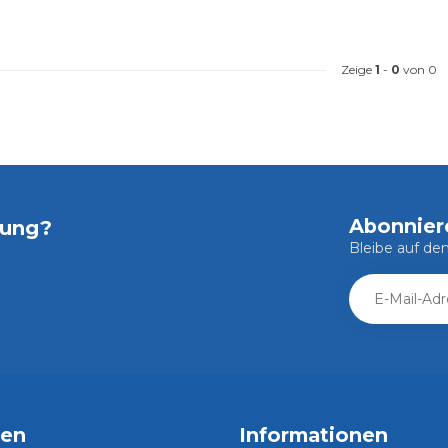
Zeige
1
-
0
von 0
Abonnier
tung?
Bleibe auf d
ien
Informationen