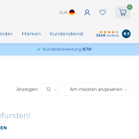
0
EUR
finder
Marken
Kundendienst
8.5
3549
reviews
Kundenbewertung
9/10
Anzeigen:
efunden!
FEN