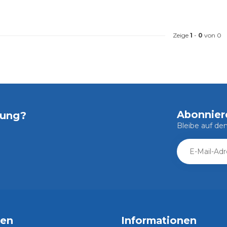
Zeige
1
-
0
von 0
Abonnier
tung?
Bleibe auf d
ien
Informationen