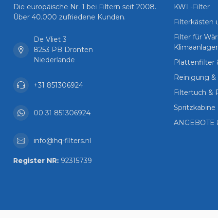
Die europäische Nr. 1 bei Filtern seit 2008.
KWL-Filter
Über 40.000 zufriedene Kunden.
Filterkästen
Filter für 
De Vliet 3
Klimaanlage
8253 PB Dronten
Niederlande
Plattenfilter
Reinigung & 
+31 851306924
Filtertuch & 
Spritzkabine 
00 31 851306924
ANGEBOTE 
info@hq-filters.nl
Register NR:
92315739