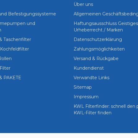
Über uns
 und Befestigungssysteme
Allgemeinen Geschäftsbedi
Wärmepumpen und
Haftungsausschluss Geistige
n
Urheberrecht / Marken
 & Taschenfilter
Datenschutzerklärung
Kochfeldfilter
Zahlungsmöglichkeiten
Rollen
Versand & Rückgabe
Filter
Kundendienst
& PAKETE
Verwandte Links
Sitemap
Impressum
KWL Filterfinder: schnell den
KWL-Filter finden