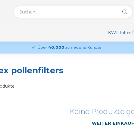
KWL Filter
Über
40.000
zufriedene Kunden
x pollenfilters
odukte
Keine Produkte g
WEITER EINKAU