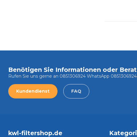
Benötigen Sie Informationen oder Bera
Rufen Sie uns gerne an 0851306924 WhatsApp 0851306924
Kundendienst
FAQ
kwl-filtershop.de
Kategor