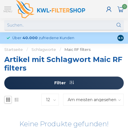
0
MENU
Über
40.000
zufriedene Kunden
Kund
8.5
Startseite
/
Schlagworte
/
Maic RF filters
Artikel mit Schlagwort Maic RF
filters
Filter
Keine Produkte gefunden!