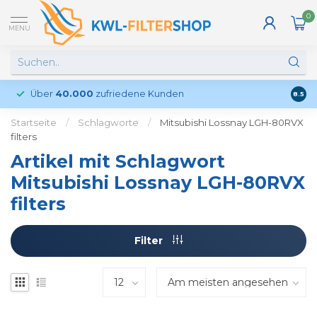
0
MENU
Über
40.000
zufriedene Kunden
Kund
8.5
Startseite
/
Schlagworte
/
Mitsubishi Lossnay LGH-80RVX
filters
Artikel mit Schlagwort
Mitsubishi Lossnay LGH-80RVX
filters
Filter