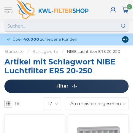
0
MENU
Über
40.000
zufriedene Kunden
Kund
8.5
Startseite
/
Schlagworte
/
NIBE Luchtfilter ERS 20-250
Artikel mit Schlagwort NIBE
Luchtfilter ERS 20-250
Filter