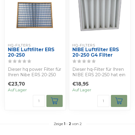
HQ-FILTERS
HQ-FILTERS
NIBE Luftfilter ERS
NIBE Luftfilter ERS
20-250
20-250 G4 Filter
Dieser hq power Filter für
Dieser hq-Filter für Ihren
Ihren Nibe ERS 20-250
NIBE ERS 20-250 hat ein
bietet den besten Schutz
plissiertes Filtermedium
€23,70
€18,95
vor Fe...
in e...
Auf Lager
Auf Lager
Zeige
1
-
2
von 2