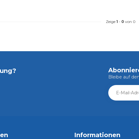
Zeige
1
-
0
von 0
Abonnier
tung?
Bleibe auf d
ien
Informationen