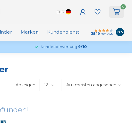
0
EUR
finder
Marken
Kundendienst
8.5
3549
reviews
Kundenbewertung
9/10
er
Anzeigen:
efunden!
FEN