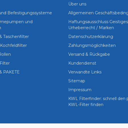
Über uns
 und Befestigungssysteme
Allgemeinen Geschäftsbedi
Wärmepumpen und
Haftungsausschluss Geistige
n
Urheberrecht / Marken
 & Taschenfilter
Datenschutzerklärung
Kochfeldfilter
Zahlungsmöglichkeiten
Rollen
Versand & Rückgabe
Filter
Kundendienst
& PAKETE
Verwandte Links
Sitemap
Impressum
KWL Filterfinder: schnell den
KWL-Filter finden