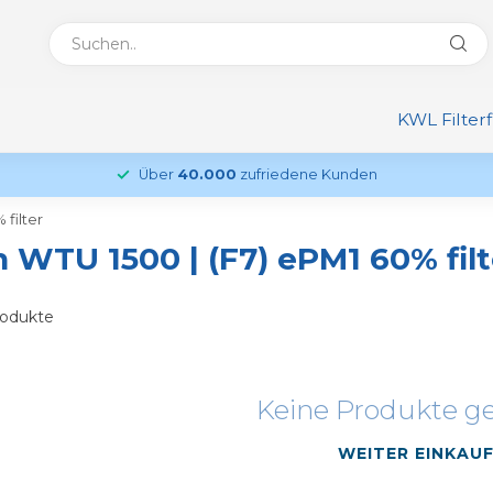
KWL Filter
Über
40.000
zufriedene Kunden
filter
 WTU 1500 | (F7) ePM1 60% filt
odukte
Keine Produkte g
WEITER EINKAU