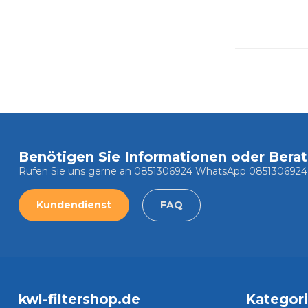
Benötigen Sie Informationen oder Bera
Rufen Sie uns gerne an 0851306924 WhatsApp 0851306924
Kundendienst
FAQ
kwl-filtershop.de
Kategor