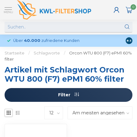
0
MENU
Über
40.000
zufriedene Kunden
Kund
8.5
Startseite
/
Schlagworte
/
Orcon WTU 800 (F7) ePM1 60%
filter
Artikel mit Schlagwort Orcon
WTU 800 (F7) ePM1 60% filter
Filter