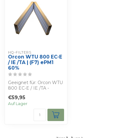
HQ-FILTERS
Orcon WTU 800 EC-E
/ IE /TA | (F7) ePM1
60%
Geeignet für: Orcon WTU
800 EC-E / IE /TA -
Bestimmen Sie Ihren
€59,95
eigenen Rabatt ...
Auf Lager