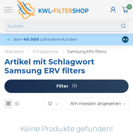
0
MENU
Über
40.000
zufriedene Kunden
Kund
8.5
Startseite
/
Schlagworte
/
Samsung ERV filters
Artikel mit Schlagwort
Samsung ERV filters
Filter
Keine Produkte gefunden!