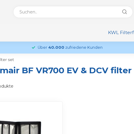
KWL Filter
Über
40.000
zufriedene Kunden
ter set
mair BF VR700 EV & DCV filter
odukte