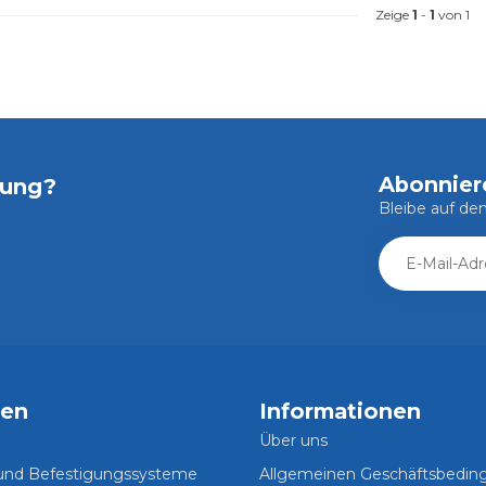
Zeige
1
-
1
von 1
Abonnier
tung?
Bleibe auf d
ien
Informationen
Über uns
 und Befestigungssysteme
Allgemeinen Geschäftsbedi