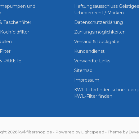
Wärmepumpen und
Haftungsausschluss Geistige
n
Urheberrecht / Marken
 & Taschenfilter
Datenschutzerklärung
Kochfeldfilter
Zahlungsmöglichkeiten
Rollen
Versand & Rückgabe
Filter
Kundendienst
& PAKETE
Verwandte Links
Sitemap
Impressum
KWL Filterfinder: schnell den
KWL-Filter finden
ght 2026 kwl-filtershop.de
- Powered by
Lightspeed
- Theme by
Dyve