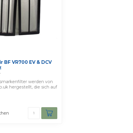
S
r BF VR700 EV & DCV
z
smarkenfilter werden von
co.uk hergestellt, die sich auf
chen