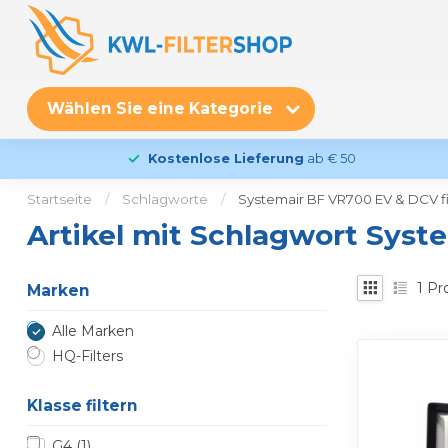
Wählen Sie eine Kategorie
Kostenlose Lieferung
ab € 50
Startseite
/
Schlagworte
/
Systemair BF VR700 EV & DCV fil
Artikel mit Schlagwort Syste
1
Pr
Marken
Alle Marken
HQ-Filters
Klasse filtern
G4
(1)