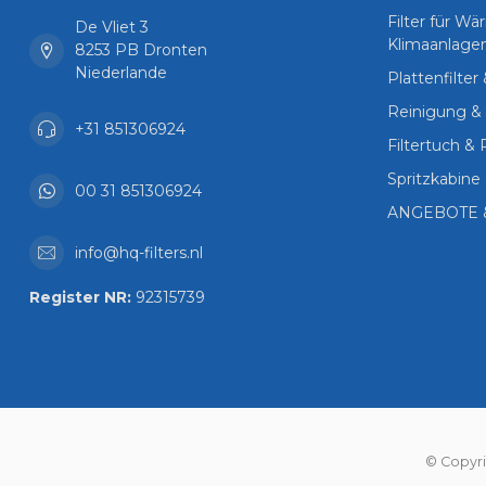
Filter für 
De Vliet 3
Klimaanlage
8253 PB Dronten
Niederlande
Plattenfilter
Reinigung & 
+31 851306924
Filtertuch & 
Spritzkabine 
00 31 851306924
ANGEBOTE 
info@hq-filters.nl
Register NR:
92315739
© Copyri