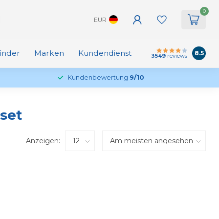
0
EUR
finder
Marken
Kundendienst
8.5
3549
reviews
Kundenbewertung
9/10
 set
Anzeigen: