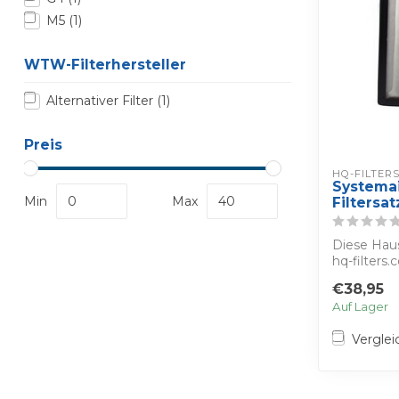
M5
(1)
WTW-Filterhersteller
Alternativer Filter
(1)
Preis
HQ-FILTER
Systemai
Min
Max
Filtersat
Diese Hau
hq-filters.
die...
€38,95
Auf Lager
Verglei