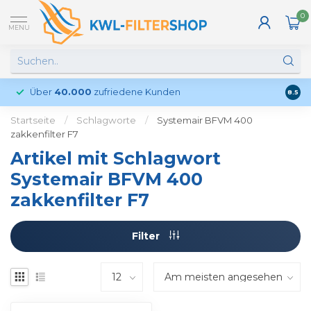
0
MENU
Über
40.000
zufriedene Kunden
Kund
8.5
Startseite
/
Schlagworte
/
Systemair BFVM 400
zakkenfilter F7
Artikel mit Schlagwort
Systemair BFVM 400
zakkenfilter F7
Filter