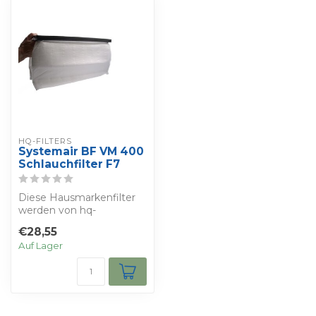
HQ-FILTERS
Systemair BF VM 400
Schlauchfilter F7
Diese Hausmarkenfilter
werden von hq-
filters.co.uk hergestellt,
€28,55
die sich auf die...
Auf Lager