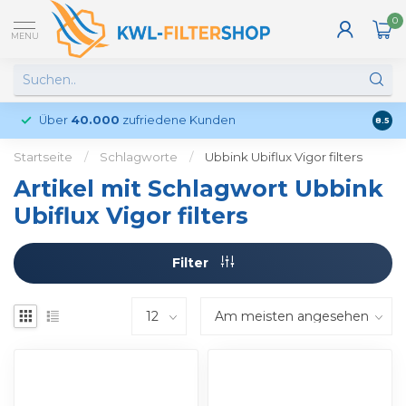
0
MENU
Über
40.000
zufriedene Kunden
Kund
8.5
Startseite
/
Schlagworte
/
Ubbink Ubiflux Vigor filters
Artikel mit Schlagwort Ubbink
Ubiflux Vigor filters
Filter