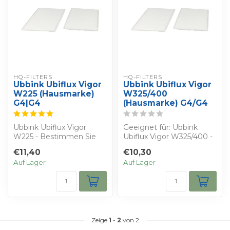
HQ-FILTERS
HQ-FILTERS
Ubbink Ubiflux Vigor
Ubbink Ubiflux Vigor
W225 (Hausmarke)
W325/400
G4|G4
(Hausmarke) G4/G4
Ubbink Ubiflux Vigor
Geeignet für: Ubbink
W225 - Bestimmen Sie
Ubiflux Vigor W325/400 -
Ihren eigenen Rabatt -
Bestimmen Sie Ihren
€11,40
€10,30
Sie erhalten 2 ...
eigenen Rabat...
Auf Lager
Auf Lager
Zeige
1
-
2
von 2