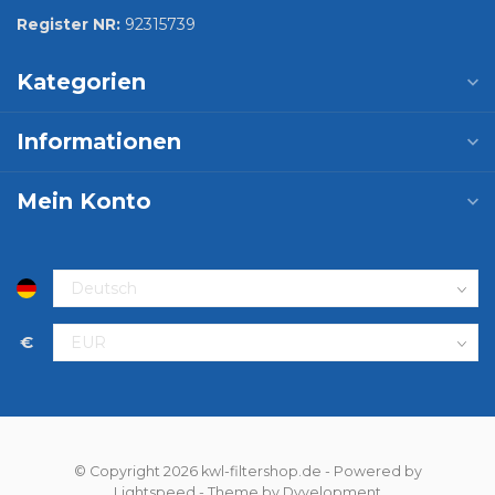
Register NR:
92315739
Kategorien
Informationen
Mein Konto
€
© Copyright 2026 kwl-filtershop.de
- Powered by
Lightspeed
- Theme by
Dyvelopment