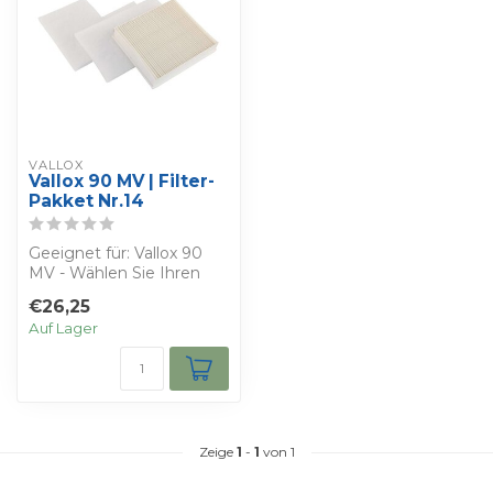
VALLOX
Vallox 90 MV | Filter-
Pakket Nr.14
Geeignet für: Vallox 90
MV - Wählen Sie Ihren
Rabatt
€26,25
Erhalten Sie: 1 Filterp...
Auf Lager
Zeige
1
-
1
von 1