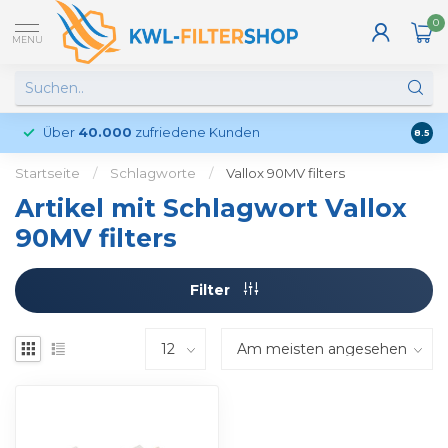
0
MENU
Über
40.000
zufriedene Kunden
Kund
8.5
Startseite
/
Schlagworte
/
Vallox 90MV filters
Artikel mit Schlagwort Vallox
90MV filters
Filter