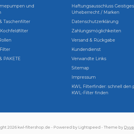
Wärmepumpen und
Haftungsausschluss Geistige
n
Urheberrecht / Marken
 & Taschenfilter
Datenschutzerklärung
Kochfeldfilter
Zahlungsmöglichkeiten
Rollen
Versand & Rückgabe
Filter
Kundendienst
& PAKETE
Verwandte Links
Sitemap
Impressum
KWL Filterfinder: schnell den
KWL-Filter finden
ght 2026 kwl-filtershop.de
- Powered by
Lightspeed
- Theme by
Dyve