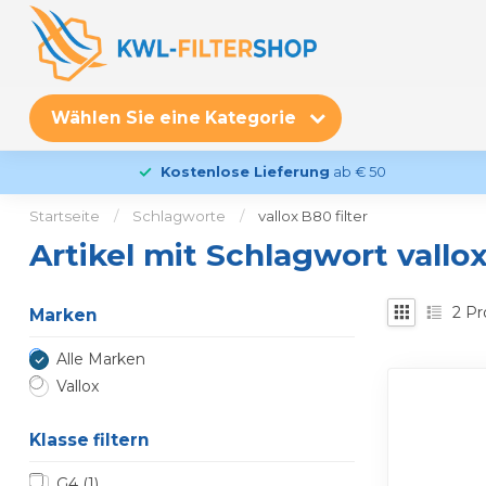
Wählen Sie eine Kategorie
Kostenlose Lieferung
ab € 50
Startseite
/
Schlagworte
/
vallox B80 filter
Artikel mit Schlagwort vallox
2
Pr
Marken
Alle Marken
Vallox
Klasse filtern
G4
(1)