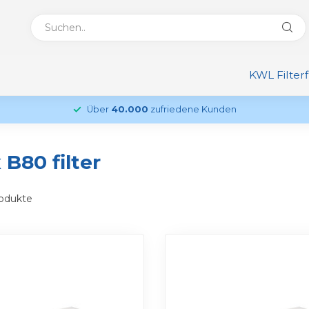
KWL Filter
Über
40.000
zufriedene Kunden
 B80 filter
odukte