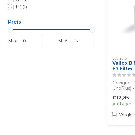
F7
(1)
Preis
Min
Max
VALLOX
Vallox B
F7 Filter
Geeignet f
UnoPlus) -
Erhal...
€12,85
Auf Lager
Verglei