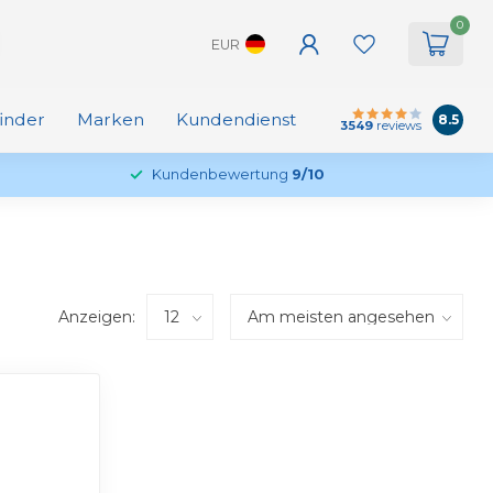
0
EUR
finder
Marken
Kundendienst
8.5
3549
reviews
Kundenbewertung
9/10
Anzeigen: