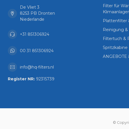
Filter für 
De Vliet 3
Klimaanlage
8253 PB Dronten
Niederlande
Plattenfilter
Reinigung & 
+31 851306924
Filtertuch & 
Spritzkabine 
00 31 851306924
ANGEBOTE 
info@hq-filters.nl
Register NR:
92315739
© Copyri