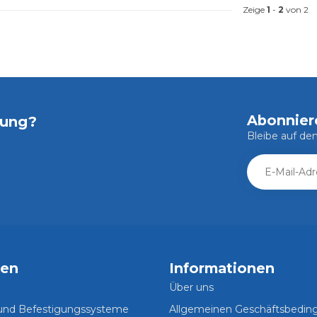
Zeige
1
-
2
von 2
Abonnier
tung?
Bleibe auf d
ien
Informationen
Über uns
 und Befestigungssysteme
Allgemeinen Geschäftsbedi