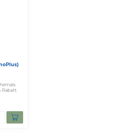
noPlus)
ehemals
n Rabatt