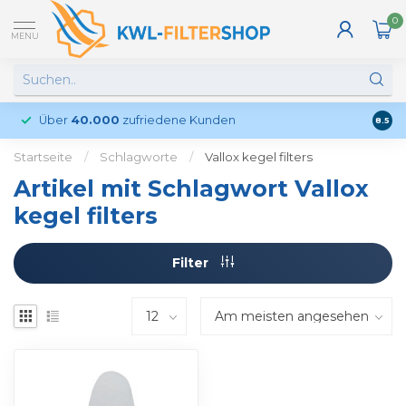
0
MENU
Über
40.000
zufriedene Kunden
Kund
8.5
Startseite
/
Schlagworte
/
Vallox kegel filters
Artikel mit Schlagwort Vallox
kegel filters
Filter