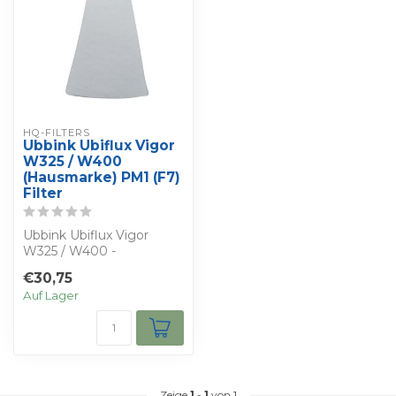
HQ-FILTERS
Ubbink Ubiflux Vigor
W325 / W400
(Hausmarke) PM1 (F7)
Filter
Ubbink Ubiflux Vigor
W325 / W400 -
Bestimmen Sie Ihren
€30,75
eigenen Rabatt - Sie
Auf Lager
erha...
Zeige
1
-
1
von 1