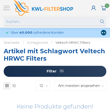
0
MENU
Über
40.000
zufriedene Kunden
Kund
8.5
Startseite
/
Schlagworte
/
Veltech HRWC Filters
Artikel mit Schlagwort Veltech
HRWC Filters
Filter
Keine Produkte gefunden!