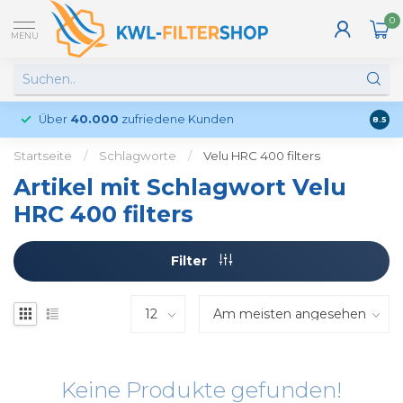
0
MENU
Über
40.000
zufriedene Kunden
Kund
8.5
Startseite
/
Schlagworte
/
Velu HRC 400 filters
Artikel mit Schlagwort Velu
HRC 400 filters
Filter
Keine Produkte gefunden!