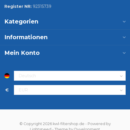
Register NR:
92315739
Kategorien
Informationen
Mein Konto
€
© Copyright 2026 kwl-filtershop.de
- Powered by
Lightspeed
- Theme by
Dyvelopment