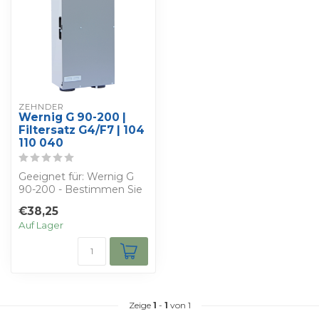
ZEHNDER
Wernig G 90-200 |
Filtersatz G4/F7 | 104
110 040
Geeignet für: Wernig G
90-200 - Bestimmen Sie
Ihren eigenen Rabatt -
€38,25
Sie erhalte...
Auf Lager
Zeige
1
-
1
von 1