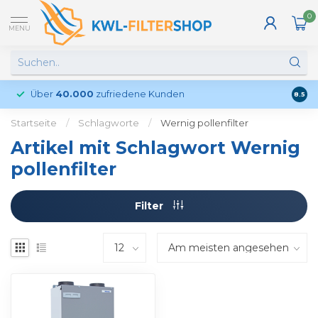
0
MENU
Über
40.000
zufriedene Kunden
Kund
8.5
Startseite
/
Schlagworte
/
Wernig pollenfilter
Artikel mit Schlagwort Wernig
pollenfilter
Filter