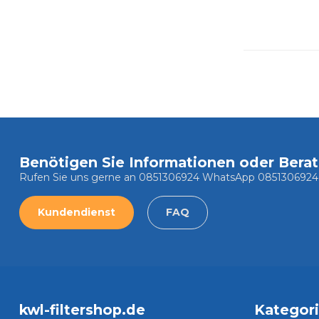
Benötigen Sie Informationen oder Bera
Rufen Sie uns gerne an 0851306924 WhatsApp 0851306924
Kundendienst
FAQ
kwl-filtershop.de
Kategor