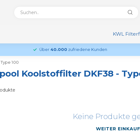
KWL Filter
Über
40.000
zufriedene Kunden
- Type 100
pool Koolstoffilter DKF38 - Typ
odukte
Keine Produkte g
WEITER EINKAU