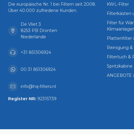
Die europäische Nr. 1 bei Filtern seit 2008.
KWL-Filter
Über 40.000 zufriedene Kunden.
Filterkästen
Filter für 
De Vliet 3
Klimaanlage
8253 PB Dronten
Niederlande
Plattenfilter
Reinigung & 
+31 851306924
Filtertuch & 
Spritzkabine 
00 31 851306924
ANGEBOTE 
info@hq-filters.nl
Register NR:
92315739