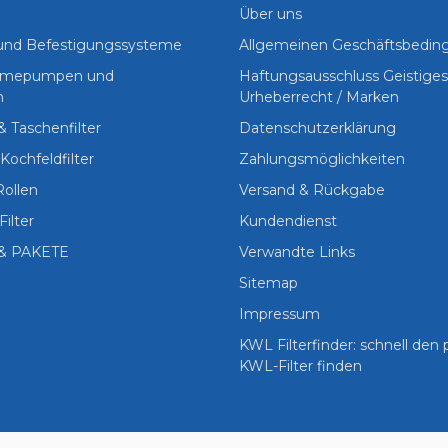
Über uns
 und Befestigungssysteme
Allgemeinen Geschäftsbedi
Wärmepumpen und
Haftungsausschluss Geistige
n
Urheberrecht / Marken
 & Taschenfilter
Datenschutzerklärung
Kochfeldfilter
Zahlungsmöglichkeiten
Rollen
Versand & Rückgabe
Filter
Kundendienst
& PAKETE
Verwandte Links
Sitemap
Impressum
KWL Filterfinder: schnell den
KWL-Filter finden