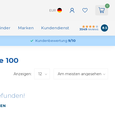
0
EUR
finder
Marken
Kundendienst
8.5
3549
reviews
Kundenbewertung
9/10
e 100
Anzeigen:
efunden!
FEN