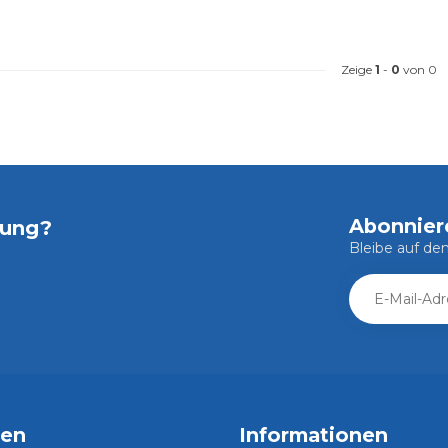
Zeige
1
-
0
von 0
Abonnier
tung?
Bleibe auf d
ien
Informationen