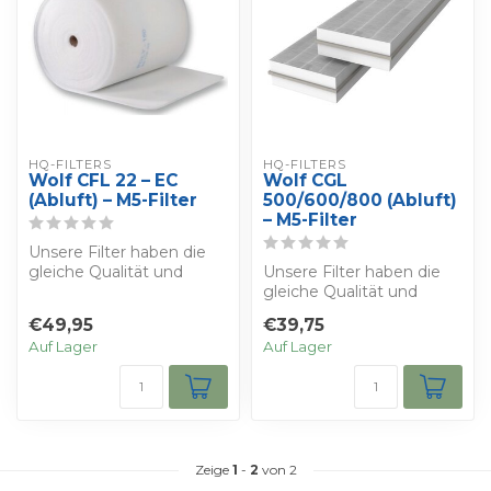
HQ-FILTERS
HQ-FILTERS
Wolf CFL 22 – EC
Wolf CGL
(Abluft) – M5-Filter
500/600/800 (Abluft)
– M5-Filter
Unsere Filter haben die
gleiche Qualität und
Unsere Filter haben die
Eigenschaften wie die
gleiche Qualität und
Filter, die d...
Eigenschaften wie die
€49,95
€39,75
Filter, die d...
Auf Lager
Auf Lager
Zeige
1
-
2
von 2