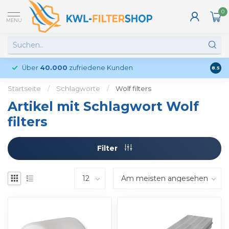
0
MENU
Über
40.000
zufriedene Kunden
Kund
8.5
Startseite
/
Schlagworte
/
Wolf filters
Artikel mit Schlagwort Wolf
filters
Filter