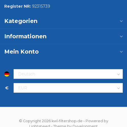
Register NR:
92315739
Kategorien
Informationen
Mein Konto
€
© Copyright 2026 kwl-filtershop.de
- Powered by
Lightspeed
- Theme by
Dyvelopment