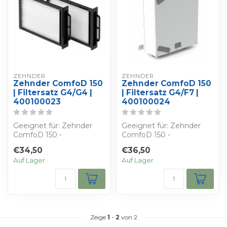
ZEHNDER
ZEHNDER
Zehnder ComfoD 150
Zehnder ComfoD 150
| Filtersatz G4/G4 |
| Filtersatz G4/F7 |
400100023
400100024
Geeignet für: Zehnder
Geeignet für: Zehnder
ComfoD 150 -
ComfoD 150 -
Bestimmen Sie Ihren
Bestimmen Sie Ihren
€34,50
€36,50
eigenen Rabatt - Sie
eigenen Rabatt - Sie
Auf Lager
Auf Lager
erha...
erha...
Zeige
1
-
2
von 2