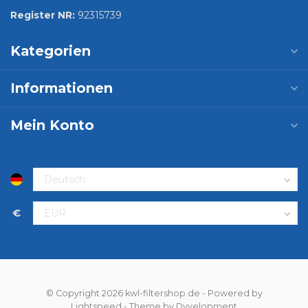
Register NR:
92315739
Kategorien
Informationen
Mein Konto
€
© Copyright 2026 kwl-filtershop.de
- Powered by
Lightspeed
- Theme by
Dyvelopment