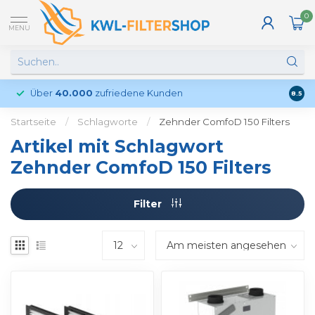
0
MENU
Über
40.000
zufriedene Kunden
Kund
8.5
Startseite
/
Schlagworte
/
Zehnder ComfoD 150 Filters
Artikel mit Schlagwort
Zehnder ComfoD 150 Filters
Filter