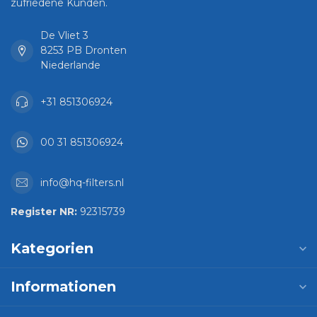
zufriedene Kunden.
De Vliet 3
8253 PB Dronten
Niederlande
+31 851306924
00 31 851306924
info@hq-filters.nl
Register NR:
92315739
Kategorien
Informationen