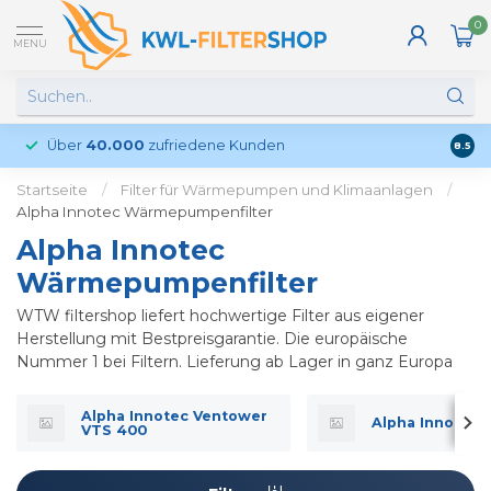
0
MENU
Über
40.000
zufriedene Kunden
Kund
8.5
Startseite
/
Filter für Wärmepumpen und Klimaanlagen
/
Alpha Innotec Wärmepumpenfilter
Alpha Innotec
Wärmepumpenfilter
WTW filtershop liefert hochwertige Filter aus eigener
Herstellung mit Bestpreisgarantie. Die europäische
Nummer 1 bei Filtern. Lieferung ab Lager in ganz Europa
Alpha Innotec Ventower
Alpha Inno Tec
VTS 400