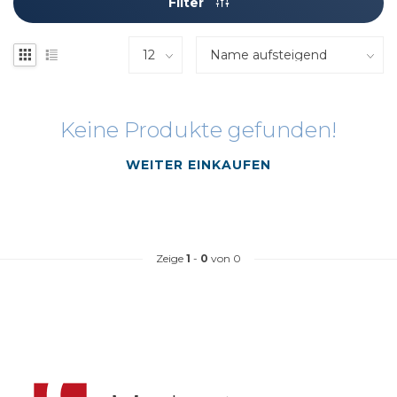
Filter
Keine Produkte gefunden!
WEITER EINKAUFEN
Zeige
1
-
0
von 0