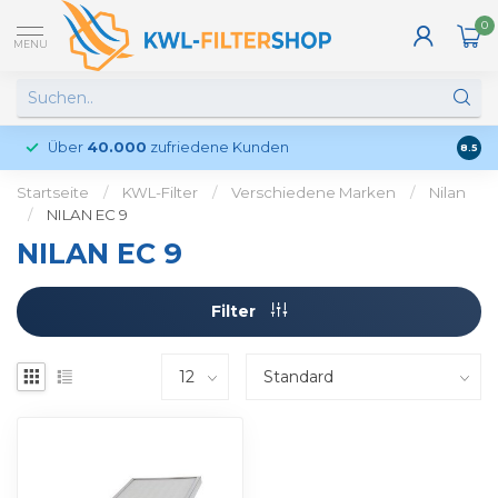
0
MENU
Über
40.000
zufriedene Kunden
Kund
8.5
Startseite
/
KWL-Filter
/
Verschiedene Marken
/
Nilan
/
NILAN EC 9
NILAN EC 9
Filter