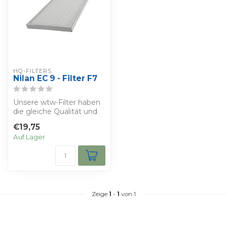
HQ-FILTERS
Nilan EC 9 - Filter F7
Unsere wtw-Filter haben
die gleiche Qualität und
die gleichen
€19,75
Eigenschaften wie ...
Auf Lager
Zeige
1
-
1
von 1