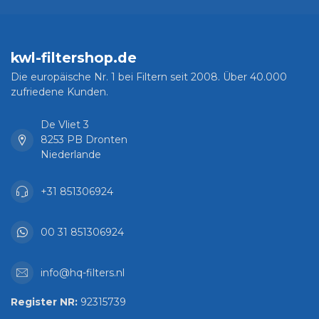
kwl-filtershop.de
Die europäische Nr. 1 bei Filtern seit 2008. Über 40.000
zufriedene Kunden.
De Vliet 3
8253 PB Dronten
Niederlande
+31 851306924
00 31 851306924
info@hq-filters.nl
Register NR:
92315739