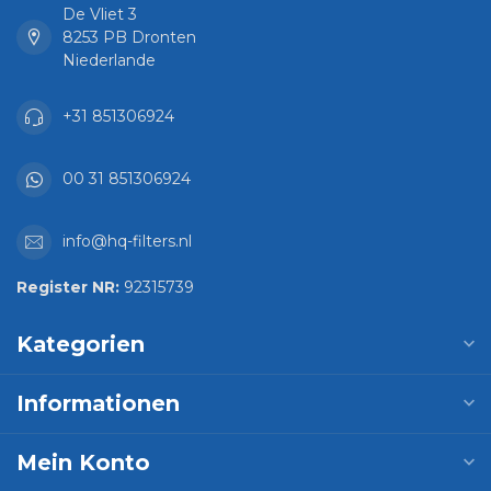
De Vliet 3
8253 PB Dronten
Niederlande
+31 851306924
00 31 851306924
info@hq-filters.nl
Register NR:
92315739
Kategorien
Informationen
Mein Konto