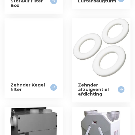
StorkAir Filter
Luftansaugturm
Box
Zehnder Kegel
Zehnder
filter
afzuigventiel
afdichting