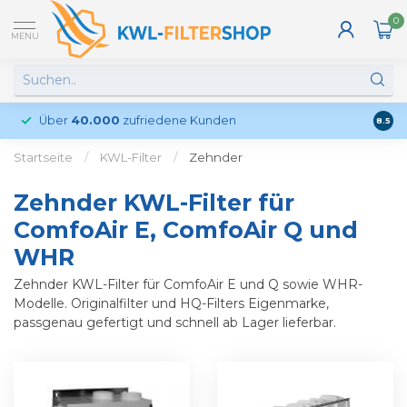
0
MENU
Über
40.000
zufriedene Kunden
Kund
8.5
Startseite
/
KWL-Filter
/
Zehnder
Zehnder KWL-Filter für
ComfoAir E, ComfoAir Q und
WHR
Zehnder KWL-Filter für ComfoAir E und Q sowie WHR-
Modelle. Originalfilter und HQ-Filters Eigenmarke,
passgenau gefertigt und schnell ab Lager lieferbar.