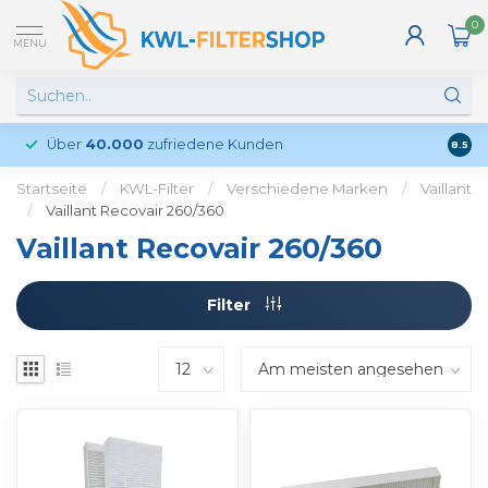
0
MENU
Über
40.000
zufriedene Kunden
Kund
8.5
Startseite
/
KWL-Filter
/
Verschiedene Marken
/
Vaillant
/
Vaillant Recovair 260/360
Vaillant Recovair 260/360
Filter