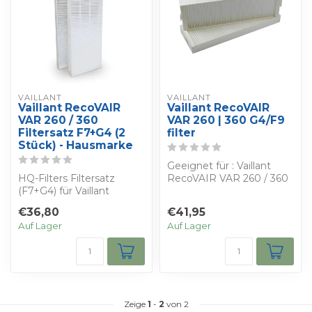
VAILLANT
VAILLANT
Vaillant RecoVAIR
Vaillant RecoVAIR
VAR 260 / 360
VAR 260 | 360 G4/F9
Filtersatz F7+G4 (2
filter
Stück) - Hausmarke
Geeignet für : Vaillant
HQ-Filters Filtersatz
RecoVAIR VAR 260 / 360
(F7+G4) für Vaillant
- Berechnen Sie Ihren
RecoVAIR VAR 260 / 360.
Rabatt
€36,80
€41,95
165×492×45 mm...
Sie...
Auf Lager
Auf Lager
Zeige
1
-
2
von 2