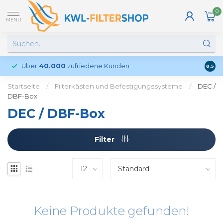
0
MENU
Über
40.000
zufriedene Kunden
Kund
8.5
Startseite
/
Filterkästen und Befestigungssysteme
/
DEC /
DBF-Box
DEC / DBF-Box
Filter
Keine Produkte gefunden!