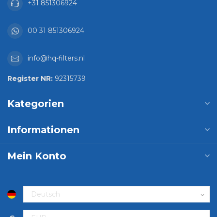
+31 851306924
00 31 851306924
info@hq-filters.nl
Register NR:
92315739
Kategorien
Informationen
Mein Konto