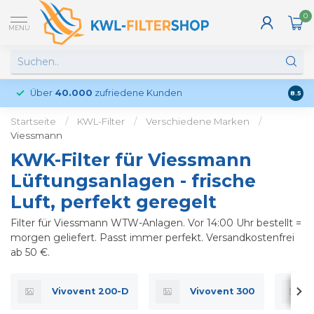
0
MENU
Über
40.000
zufriedene Kunden
Kund
8.5
Startseite
/
KWL-Filter
/
Verschiedene Marken
/
Viessmann
KWK-Filter für Viessmann
Lüftungsanlagen - frische
Luft, perfekt geregelt
Filter für Viessmann WTW-Anlagen. Vor 14:00 Uhr bestellt =
morgen geliefert. Passt immer perfekt. Versandkostenfrei
ab 50 €.
Vivovent 200-D
Vivovent 300