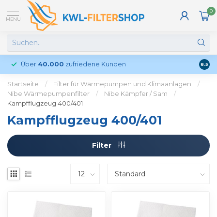
0
MENU
Über
40.000
zufriedene Kunden
Kund
8.5
Startseite
/
Filter für Wärmepumpen und Klimaanlagen
/
Nibe Wärmepumpenfilter
/
Nibe Kämpfer / Sam
/
Kampfflugzeug 400/401
Kampfflugzeug 400/401
Filter