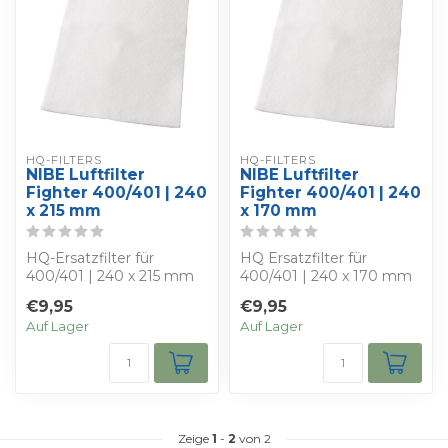
HQ-FILTERS
HQ-FILTERS
NIBE Luftfilter
NIBE Luftfilter
Fighter 400/401 | 240
Fighter 400/401 | 240
x 215 mm
x 170 mm
HQ-Ersatzfilter für
HQ Ersatzfilter für
400/401 | 240 x 215 mm
400/401 | 240 x 170 mm
Sie erhalten 4 HQ-Filter,
Sie erhalten 4 HQ-Filter,
€9,95
€9,95
diese sind...
diese sind...
Auf Lager
Auf Lager
Zeige
1
-
2
von 2