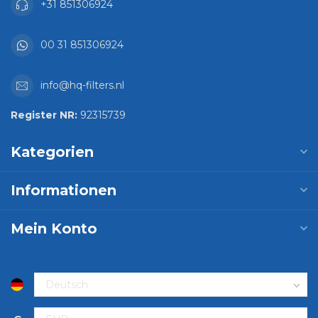
+31 851306924
00 31 851306924
info@hq-filters.nl
Register NR:
92315739
Kategorien
Informationen
Mein Konto