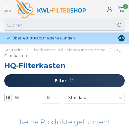
0
MENU
Über
40.000
zufriedene Kunden
Kund
8.5
Startseite
/
Filterkästen und Befestigungssysteme
/
HQ-
Filterkasten
HQ-Filterkasten
Filter
Keine Produkte gefunden!