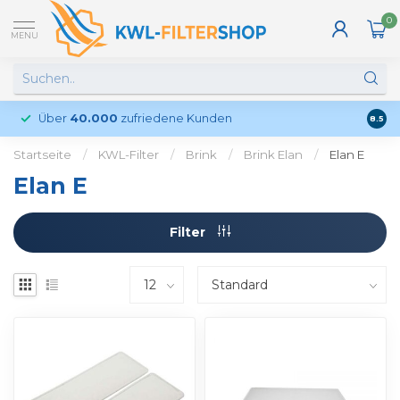
0
MENU
Über
40.000
zufriedene Kunden
Kund
8.5
Startseite
/
KWL-Filter
/
Brink
/
Brink Elan
/
Elan E
Elan E
Filter