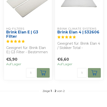
HQ-FILTERS
BRINK CLIMATE SYSTEMS
Brink Elan E | G3
Brink Elan 4 | 532606
Filter
Geeignet für: Brink Elan 4
Geeignet für: Brink Elan
/ Slokker Total -
E| G3 Filter - Bestimmen
Bestimmen Sie Ihren
Sie Ihren eigenen Rabatt
eigenen Rabatt ...
€5,90
€6,60
- Sie...
Auf Lager
Auf Lager
Zeige
1
-
2
von 2