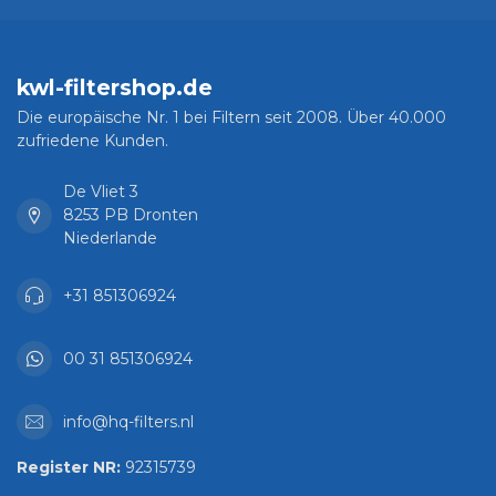
kwl-filtershop.de
Die europäische Nr. 1 bei Filtern seit 2008. Über 40.000
zufriedene Kunden.
De Vliet 3
8253 PB Dronten
Niederlande
+31 851306924
00 31 851306924
info@hq-filters.nl
Register NR:
92315739