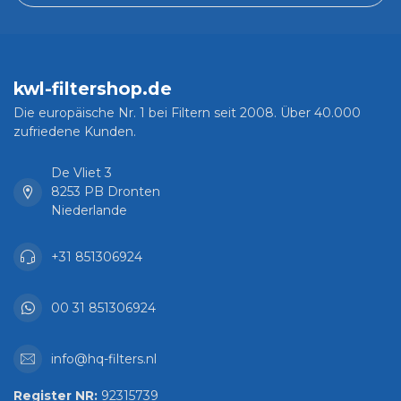
kwl-filtershop.de
Die europäische Nr. 1 bei Filtern seit 2008. Über 40.000
zufriedene Kunden.
De Vliet 3
8253 PB Dronten
Niederlande
+31 851306924
00 31 851306924
info@hq-filters.nl
Register NR:
92315739