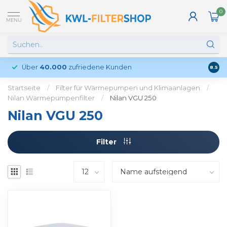
0
MENU
Über
40.000
zufriedene Kunden
Kund
8.5
Startseite
/
Filter für Wärmepumpen und Klimaanlagen
/
Nilan Wärmepumpenfilter
/
Nilan VGU 250
Nilan VGU 250
Filter