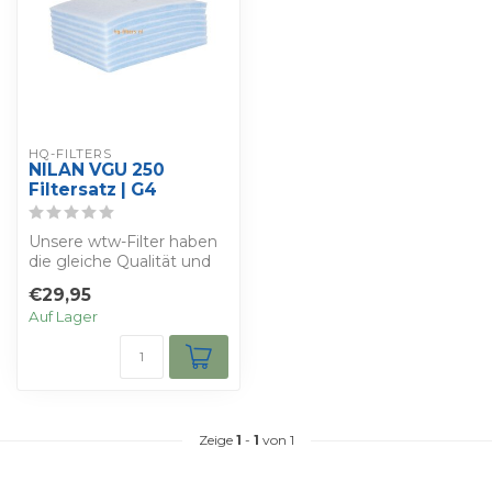
HQ-FILTERS
NILAN VGU 250
Filtersatz | G4
Unsere wtw-Filter haben
die gleiche Qualität und
die gleichen
€29,95
Eigenschaften wie ...
Auf Lager
Zeige
1
-
1
von 1