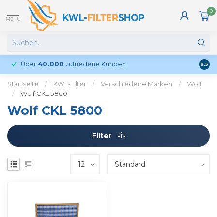
0
MENU
Über
40.000
zufriedene Kunden
Kund
8.5
Startseite
/
KWL-Filter
/
Verschiedene Marken
/
Wolf
/
Wolf CKL 5800
Wolf CKL 5800
Filter