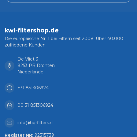
kwl-filtershop.de
Die europäische Nr. 1 bei Filtern seit 2008. Über 40.000
zufriedene Kunden.
De Vliet 3
8253 PB Dronten
Niederlande
+31 851306924
00 31 851306924
info@hq-filters.nl
Register NR:
92315739