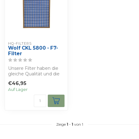
HQ-FILTERS
Wolf CKL 5800 - F7-
Filter
Unsere Filter haben die
gleiche Qualität und die
gleichen Eigenschaften
€46,95
wie die ...
Auf Lager
Zeige
1
-
1
von 1